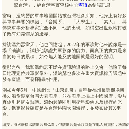
擊台灣」，經台灣事實查核中心
查證
為錯誤訊息。
當時，溫約瑟的軍事地圖開始被台灣社會所知，他身上有好多
與軍事無關的標籤，「音樂系」、「大學生」、「素人」，與
傳統軍事分析專家完全不同，他的出現，如橫空出世般地打破
了既有知識體系的邊界。
採訪溫約瑟當天，他也回憶起，2022年的軍演對他來說像是一
場「演訓」，試驗他驗證共軍影像的能力。而真正的實力是來
自於每日的累積，如今無人能及的地圖就是最好的證明。
從那之後，我和溫約瑟不斷在資訊驗證的路上交會，他除了每
日地理定位共軍影像外，溫約瑟也多次在重大資訊操弄議題中
發布查證，而發揮關鍵作用。
例如今年5月，中國網友「山東凱哥」自稱從福州長樂機場海
攤划船偷渡至台灣大園海岸，並在海岸上插上中國國旗，影片
真偽引起網友熱議。溫約瑟隨即利用衛星影像以及旗桿的光
影，鑑定影片確實是在台灣桃園大園海岸，並發布於其X平
台。
編按：海巡署指出該影片無偽造，但該影片是偷渡或是在地人員擺拍，檢調