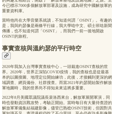
的興趣互相結合，開啟了「解放軍基地及設施地圖」之旅。至
今已標示7000多個解放軍部署及設施，成為研究中國解放軍的
重要資料庫。
當時他尚在大學音樂系就讀，不知道何謂「OSINT」。有趣的
是，我與約瑟像是兩條平行線，我大學唸中文、碩士班唸新聞
傳播，也不知道何謂「OSINT」，而我們一前一後地開啟
OSINT的旅程。
事實查核與溫約瑟的平行時空
2020年我加入台灣事實查核中心，一頭栽進OSINT查核的世
界。2020年，世界正深陷COVID疫情，我的查核也是從最基
本的以圖搜圖、地理定位開始練功，此後，才接觸到更深的網
域調查、網頁備份、社群搜查。而當2021年約瑟開始製作解放
軍地圖時，我的世界尚不得知未來這將多重要。
2022年8月美國眾議院議長裴洛西來台，解放軍展開軍演，同
時也發動資訊戰攻勢，考驗正開始。當時每日有大量待查證的
解放軍軍備集結福建影像，儘管已熟稔OSINT技術，但因對共
軍知識不足，查證過程仍吃了不少苦頭，至今仍有許多影像難