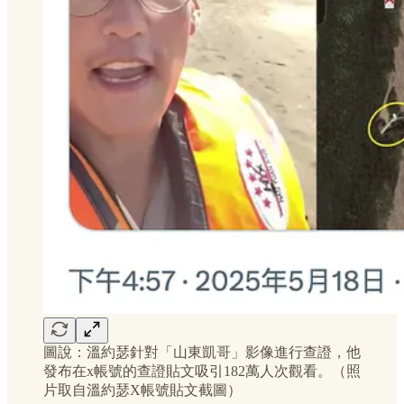
圖說：溫約瑟針對「山東凱哥」影像進行查證，他
發布在x帳號的查證貼文吸引182萬人次觀看。（照
片取自溫約瑟X帳號貼文截圖）