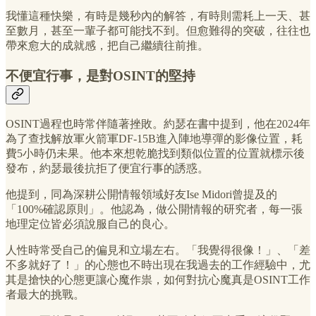
我懂這種快樂，有時是幾秒內的解答，有時則需耗上一天、甚
至數月，甚至一輩子都可能找不到。但愈難得的突破，往往也
帶來愈大的成就感，把自己繼續往前推。
不便宜行事，是對OSINT的堅持
OSINT過程也時常伴隨著挫敗。約瑟在書中提到，他在2024年
為了查找解放軍火箭軍DF-15B進入陣地導彈的影像位置，耗
費5小時仍未果。他本來想乾脆找到類似位置的位置就標示後
發布，約瑟最後抗拒了便宜行事的誘惑。
他提到，同為深耕公開情報領域好友Ise Midori曾提及的
「100%確認原則」。他認為，做公開情報的研究者，每一張
地理定位皆必須說服自己的良心。
人性時常受自己的偏見和立場左右。「我覺得很像！」、「差
不多就好了！」的心態也不時出現在我過去的工作經驗中，尤
其是搶快的心態更讓心魔作祟，如何對抗心魔真是OSINT工作
者最大的挑戰。