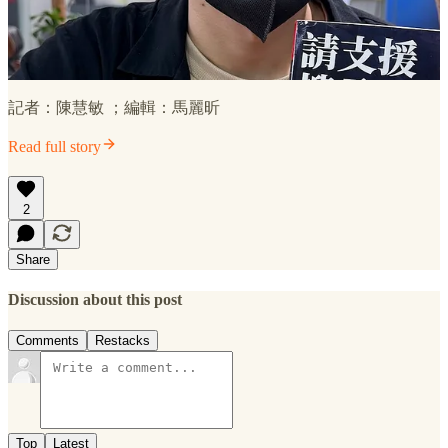
記者：陳慧敏 ；編輯：馬麗昕
Read full story
2
Share
Discussion about this post
Comments
Restacks
Top
Latest