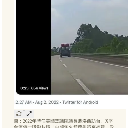
圖：2022年時任美國眾議院議長裴洛西訪台。X平
台流傳一段影片稱「中國派火箭發射器至福建，攻