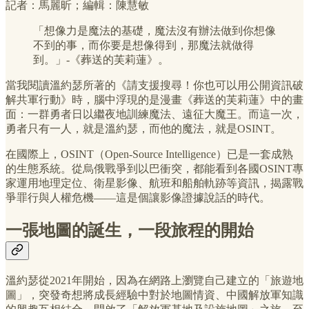
記者：馬麗昕；編輯：陳慧敏
「想像力是魔法的基礎，魔法沒有辦法做到你想像
不到的事，而你要是想像得到，那魔法就做得
到。」-《葬送的芙莉蓮》。
當我閱讀溫約瑟所著的《請支援搜尋！你也可以用公開資訊破
解共軍行動》時，腦中浮現的是漫畫《葬送的芙莉蓮》中的畫
面：一群勇者日以繼夜地訓練魔法、遠征大魔王。而這一次，
勇者只有一人，就是溫約瑟，而他的魔法，就是OSINT。
在國際上，OSINT（Open-Source Intelligence）已是一套成熟
的生態系統。從烏俄戰爭到以巴衝突，都能看到各國OSINT專
家運用地理定位、衛星影像、航班和船舶軌跡等資訊，揭露戰
爭罪行與人權危機——這是個讓影像證據說話的時代。
一張地圖的誕生，一段旅程的開始
溫約瑟從2021年開始，因為在網路上瀏覽自己建立的「旅遊地
圖」，突發奇想將成長經驗中對於地圖情資、中國解放軍知識