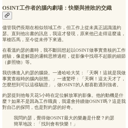
OSINT工作者的腦內劇場：快樂與挫敗的交織
儘管我們長期在相似領域工作，但工作上從未真正認識溫約
瑟。直到他出書的訊息，我這才發現，原來他已走得這麼遠，
單槍匹馬，至今從未停下來過。
在看溫約瑟的書時，我不斷回想起以OSINT做事實查核的工作
經驗，像是解題的邏輯思辨過程，從影像中找尋不起眼的細節
（參照物）等。
我彷彿進入約瑟的腦袋。一邊哈哈大笑：「天啊！這就是我做
事實查核時的腦內狀態。」一邊驚呼：「天啊！這太天才了，
怎麼想到可以這樣驗證」，做OSINT的人都喜歡遇到強者。
約瑟提到他每天花5小時在定位解放軍的影像。他的動機是什
麼？如果不是因為工作職責，我還會持續做OSINT嗎？這是我
對自己的探問，也是對約瑟的好奇。
我問約瑟，覺得做OSINT最大的樂趣是什麼？約瑟
簡單地說：「找到會有快樂！」