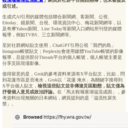
鞍溪堰塞湖監測紀實
」網頁於社群平台開始熱傳，也未被提及
或引述。
生成式AI引用的媒體包括聯合新聞網、客新聞、公視、
Ettoday、鏡新聞、台視、環境資訊中心、梅花新聞網等，以
及奇摩Yahoo新聞、Line Today等新聞入口網站所刊登的媒體
報導，例如TVBS、三立新聞網等。
至於社群網站貼文使用，ChatGPT引用公視「我們的島」
Instagram帳號貼文；Perplexity會使用媒體YouTube帳號的影像
報導，且提供部分Threads平台的個人帳號，個人帳號主要是
分享災區現場影像。
值得留意的是，Grok的參考資料來源有X平台貼文，比如，問
到花蓮市區是否淹水，Grok以「花蓮 淹水」為關鍵字搜尋到
X平台個人貼文，
檢視這些貼文並非傳達災區動態，貼文僅為
抒發個人意見或政治評論。
在「馬太鞍堰塞湖溢流成因」，參
考資料出現無關的日本網站，網頁提到的是「溢流性尿失
禁」。