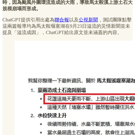
時，因為颱風外圍環流造成的大雨，導致馬太鞍溪上游土石大
規模崩塌而形成。
ChatGPT提供引用出處為
聯合報
以及
公視新聞
，測試團隊點擊
這兩篇報導均為馬太鞍堰塞湖在9月23日溢流的災情新聞並未
提及「溢流成因」，ChatGPT給出原文並未涵蓋的內容。