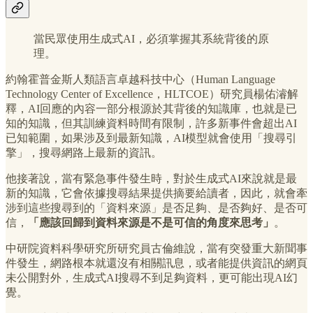
當民眾使用生成式AI，必須掌握其系統背後的原
理。
約翰霍普金斯人類語言卓越科技中心（Human Language
Technology Center of Excellence，HLTCOE）研究員楊佑濬解
釋，AI回應的內容一部分根源於其背後的知識庫，也就是已
知的知識，但其訓練資料時間有限制，許多新事件會超出AI
已知範圍，如果涉及到最新知識，AI模型就會使用「搜尋引
擎」，搜尋網路上最新的資訊。
他接著說，當有緊急事件發生時，對於生成式AI來說就是最
新的知識，它會依據搜尋結果提供摘要給讀者，因此，就會牽
涉到這些搜尋到的「資料來源」是否足夠、是否夠好、是否可
信，
「應該回歸到資料來源是不是可信的角度來思考」
。
中研院資料科學研究所研究員古倫維說，當有突發重大新聞事
件發生，網路根本就還沒有相關訊息，或者能提供資訊的網頁
未公開對外，生成式AI搜尋不到足夠資料，更可能出現AI幻
覺。