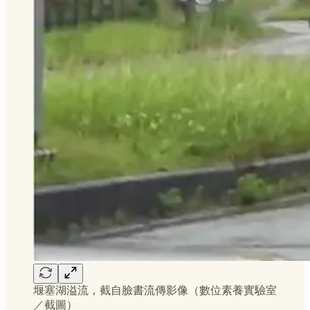
堰塞湖溢流，截自臉書流傳影像（數位素養實驗室
／截圖）