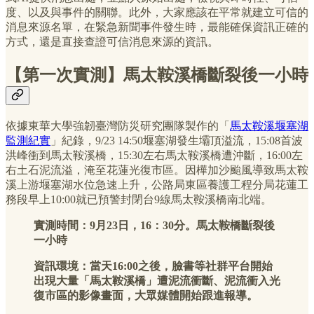
度、以及與事件的關聯。此外，大家應該在平常就建立可信的
消息來源名單，在緊急新聞事件發生時，最能確保資訊正確的
方式，還是直接查證可信消息來源的資訊。
【第一次實測】馬太鞍溪橋斷裂後一小時
依據東華大學強韌臺灣防災研究團隊製作的「
馬太鞍溪堰塞湖
監測紀實
」紀錄，9/23 14:50堰塞湖發生壩頂溢流，15:08首波
洪峰衝到馬太鞍溪橋，15:30左右馬太鞍溪橋遭沖斷，16:00左
右土石泥流溢，淹至花蓮光復市區。因樺加沙颱風導致馬太鞍
溪上游堰塞湖水位急速上升，公路局東區養護工程分局花蓮工
務段早上10:00就已預警封閉台9線馬太鞍溪橋南北端。
實測時間：9月23日，16：30分。馬太鞍橋斷裂後
一小時
資訊環境：當天16:00之後，臉書等社群平台開始
出現大量「馬太鞍溪橋」遭泥流衝斷、泥流衝入光
復市區的影像畫面，大眾媒體開始跟進報導。