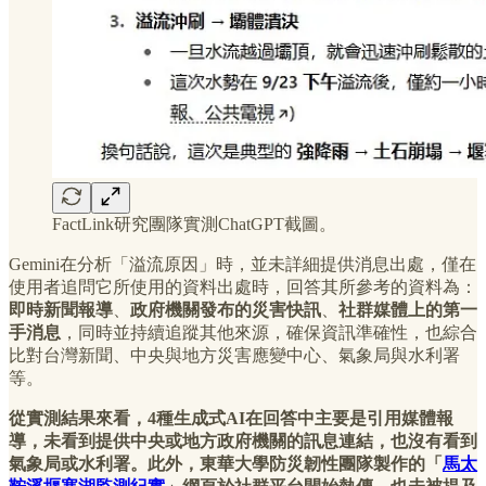
FactLink研究團隊實測ChatGPT截圖。
Gemini在分析「溢流原因」時，並未詳細提供消息出處，僅在
使用者追問它所使用的資料出處時，回答其所參考的資料為：
即時新聞報導
、
政府機關發布的災害快訊
、
社群媒體上的第一
手消息
，同時並持續追蹤其他來源，確保資訊準確性，也綜合
比對台灣新聞、中央與地方災害應變中心、氣象局與水利署
等。
從實測結果來看，4種生成式AI在回答中主要是引用媒體報
導，未看到提供中央或地方政府機關的訊息連結，也沒有看到
氣象局或水利署。此外，東華大學防災韌性團隊製作的「
馬太