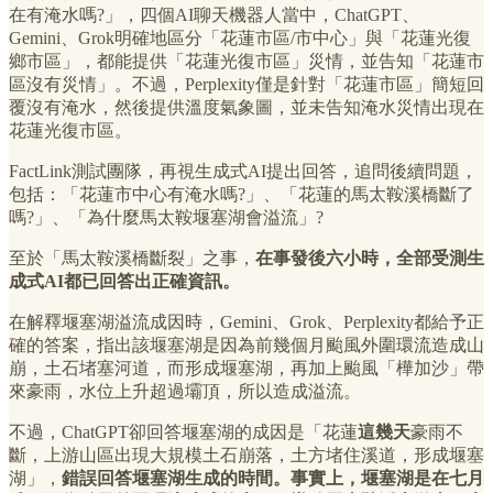
在有淹水嗎?」，四個AI聊天機器人當中，ChatGPT、
Gemini、Grok明確地區分「花蓮市區/市中心」與「花蓮光復
鄉市區」，都能提供「花蓮光復市區」災情，並告知「花蓮市
區沒有災情」。不過，Perplexity僅是針對「花蓮市區」簡短回
覆沒有淹水，然後提供溫度氣象圖，並未告知淹水災情出現在
花蓮光復市區。
FactLink測試團隊，再視生成式AI提出回答，追問後續問題，
包括：「花蓮市中心有淹水嗎?」、「花蓮的馬太鞍溪橋斷了
嗎?」、「為什麼馬太鞍堰塞湖會溢流」?
至於「馬太鞍溪橋斷裂」之事，
在事發後六小時，全部受測生
成式AI都已回答出正確資訊。
在解釋堰塞湖溢流成因時，Gemini、Grok、Perplexity都給予正
確的答案，指出該堰塞湖是因為前幾個月颱風外圍環流造成山
崩，土石堵塞河道，而形成堰塞湖，再加上颱風「樺加沙」帶
來豪雨，水位上升超過壩頂，所以造成溢流。
不過，ChatGPT卻回答堰塞湖的成因是「花蓮
這幾天
豪雨不
斷，上游山區出現大規模土石崩落，土方堵住溪道，形成堰塞
湖」，
錯誤回答堰塞湖生成的時間。事實上，堰塞湖是在七月