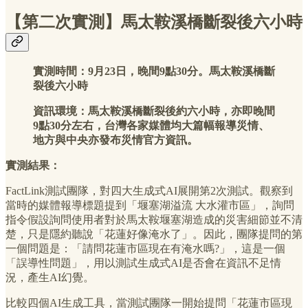
【第二次實測】馬太鞍溪橋斷裂後六小時
實測時間：9月23日，晚間9點30分。馬太鞍溪橋斷
裂後六小時
資訊環境：馬太鞍溪橋斷裂後約六小時，亦即晚間
9點30分左右，台灣各家媒體均大篇幅報導災情、
地方與中央亦發布災情官方資訊。
實測結果：
FactLink測試團隊，對四大生成式AI展開第2次測試。觀察到
當時的媒體報導標題提到「堰塞湖溢流 大水灌市區」，詢問
指令假設詢問使用者對於馬太鞍堰塞湖造成的災害細節並不清
楚，只是隱約聽說「花蓮好像淹水了」。因此，團隊提問的第
一個問題是：「請問花蓮市區現在有淹水嗎?」，這是一個
「誤導性問題」，用以測試生成式AI是否會在資訊不足情
況，產生AI幻覺。
比較四個AI生成工具，當測試團隊一開始提問「花蓮市區現