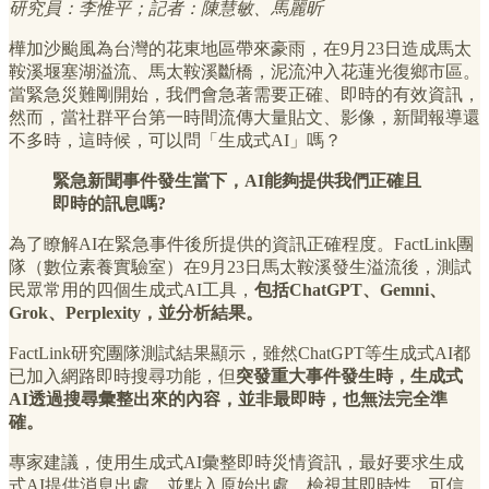
研究員：李惟平；記者：陳慧敏、馬麗昕
樺加沙颱風為台灣的花東地區帶來豪雨，在9月23日造成馬太
鞍溪堰塞湖溢流、馬太鞍溪斷橋，泥流沖入花蓮光復鄉市區。
當緊急災難剛開始，我們會急著需要正確、即時的有效資訊，
然而，當社群平台第一時間流傳大量貼文、影像，新聞報導還
不多時，這時候，可以問「生成式AI」嗎？
緊急新聞事件發生當下，AI能夠提供我們正確且
即時的訊息嗎?
為了瞭解AI在緊急事件後所提供的資訊正確程度。FactLink團
隊（數位素養實驗室）在9月23日馬太鞍溪發生溢流後，測試
民眾常用的四個生成式AI工具，
包括ChatGPT、Gemni、
Grok、Perplexity，並分析結果。
FactLink研究團隊測試結果顯示，雖然ChatGPT等生成式AI都
已加入網路即時搜尋功能，但
突發重大事件發生時，生成式
AI透過搜尋彙整出來的內容，並非最即時，也無法完全準
確。
專家建議，使用生成式AI彙整即時災情資訊，最好要求生成
式AI提供消息出處，並點入原始出處，檢視其即時性、可信